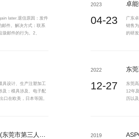
卓能
2023
04-23
ry again later.退信原因：发件
广东卓
送的邮件。解决方式：联系
销售为
垃圾邮件的行为。2、
的研发
术，倾
东莞
2022
12-27
模具设计、生产注塑加工
东莞高
涉及：模具涉及、电子配
12年
品出口在欧美，日本等国。
历以及
电子以及
我公司成为东莞市松山湖中心医院(东莞市第三人民医院···
AS
2019