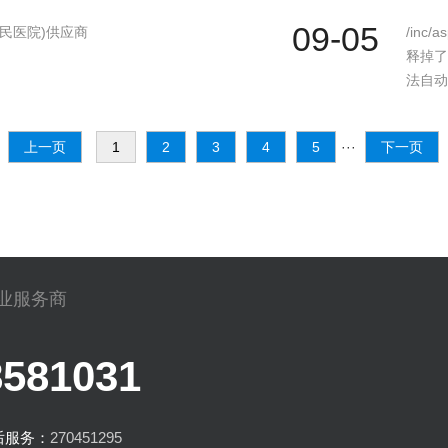
09-05
民医院)供应商
/inc/
释掉了
法自动
就别用了
上一页
1
2
3
4
5
···
下一页
专业服务商
8581031
后服务：
270451295