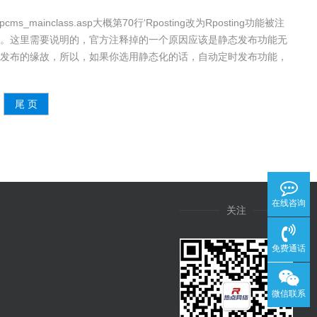
aspcms_mainclass.asp大概第70行‘Rposting改为Rposting功能被注
。这里需要说明的，官方注释掉的一个原因应该是静态发布功能无
发布的缘故，所以，如果你选用静态化的话，自动定时发布功能，
···
尾 页
在线咨询
关注
免费通话
微信联系