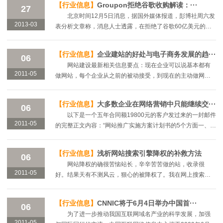
【行业信息】
Groupon拒绝谷歌收购解读：···
级域名在内的互联网域名···
27
北京时间12月5日消息，据国外媒体报道，彭博社周六发
2013-03
表分析文章称，消息人士透露，在拒绝了谷歌60亿美元的收
购要约之后，团购网站Groupon将会考虑首次公开招股(IPO)
的问题。消息人士周六透露，总部位于芝加哥的团购网···
【行业信息】
企业建站的好处与电子商务发展的趋···
06
网站建设最新相关信息要点：现在企业可以说基本都有
2011-05
做网站，每个企业从之前的被动接受，到现在的主动做网
站。从企业网站，形象网站，宣传型网站，电子商务网站，
可以看出现在人们的观念在不断的改变。虽然，这样我还···
【行业信息】
大多数企业在网络营销中只能继续交···
06
以下是一个五年合同额19800元的客户发过来的一封邮件
2011-05
的完整正文内容：“网站推广实施方案计划书的5个方面一、网
站平台建设周期的时间的安排？二、阿里巴巴旺铺、淘宝商
店、官方微博的具体时间安排？三、竞价排名···
【行业信息】
浅析网站搜索引擎降权的补救方法
06
网站降权的确很苦恼站长，辛辛苦苦做的站，收录很
2011-05
好。结果天有不测风云，狠心的被降权了。我在网上搜索了
哈总结了网站降权的原因及一些补救方法，在这里供大家参
考。一觉醒来如果发现自己的网站出现这样的情况。网站···
【行业信息】
CNNIC将于6月4日举办中国首···
06
为了进一步推动我国互联网域名产业的科学发展，加强
2011-05