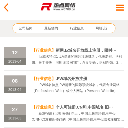
公司新闻
最新签约
行业信息
网站设计
【行业信息】
新网.la域名开放线上注册，限时···
12
.la域名特点1 .LA是新的国际顶级域名，代表老挝、洛杉
2013-04
矶、拉丁美洲，同时读音同“啦“，含义明确，识别性强。2
.LA是老挝地区顶级域（ccTLD）的域名，目前作为国际顶级
域名，具有和.COM、.NET、.ORG域名完···
【行业信息】
.PW域名开放注册
08
.PW域名特点.PW是新的国际顶级域名，代表专业网络
2013-04
（Professional Web）或个人网站（Personal Website），
易于使用，识别性强。.PW是帕劳地区顶级域（ccTLD）的域
名，目前作为国际顶级域名，具有和.COM、.NET、.ORG域
【行业信息】
个人可注册.CN和.中国域名 旧···
27
···
新京报讯 (记者 黄锐) 昨天，中国互联网络信息中心
2013-03
(CNNIC)发布新修订的《中国互联网络信息中心域名注册实施
细则》，新细则将首次允许个人申请包括“.CN”和“.中国”等顶