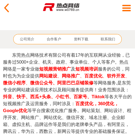
公司简介
合作客户
资料下载
联系我们
东莞热点网络技术有限公司有着17年的互联网从业经验，已
服务过5000+企业、机关、政府、事业单位、个人等客户。热点
网络是一家专业做
短视频营销推广
及
短视频培训
服务的公司，同
时也为为企业提供
网站建设
、
网络推广
、
百度优化
、
软件开发
、
微信小程序
、
微信公众号
、阿里巴巴店铺装修
等网络服务,是东莞
专业的网站建设应用技术以及顾问服务提供商！业务范围涉及：
抖音
、
快手
、
西瓜+
头条
、
小红书
、
百家号
、
Tiktok
等各大平台的
短视频推广及运营服务
，同时涉及：
百度优化，360
优化
，
Google
优化
等平台搜索优化推广服务。
网站策划、网站设计、程
序开发、网站推广、网站优化、微信开发、域名注册、企业邮
箱、虚拟主机、品牌运作等
是我们的老牌拳头
产品，有阿里云，
腾讯云，华为云，西数云，新网云等提供专业的基础服务保证
。