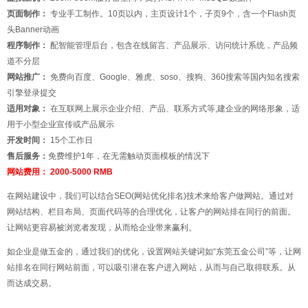
页面制作：
专业手工制作。10页以内，主页设计1个，子页9个，含一个Flash页
头Banner动画
程序制作：
配智能管理后台，包含在线留言、产品展示、访问统计系统，产品频
道不分层
网站推广：
免费向百度、Google、雅虎、soso、搜狗、360搜索等国内知名搜索
引擎登录提交
适用对象：
在互联网上展示企业介绍、产品、联系方式等,建企业的网络形象，适
用于小型企业宣传或产品展示
开发时间：
15个工作日
售后服务：
免费维护1年，在无需触动页面模板的情况下
网站费用：
2000-5000 RMB
在网站建设中，我们可以结合SEO(网站优化排名)技术来给客户做网站。通过对
网站结构、栏目布局、页面代码等的合理优化，让客户的网站排在同行的前面。
让网站更容易被浏览者发现，从而给企业带来赢利。
如企业是做五金的，通过我们的优化，设置网站关键词如“东莞五金公司”等，让网
站排名在同行网站前面，可以吸引潜在客户进入网站，从而与自己取得联系。从
而达成交易。