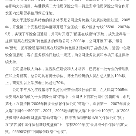
会影响力的项目。与世界第二大信用保险公司—荷兰安卓信用保险公司合作开
发国内短期贸易信用保证保险。
致力于建设独具特色的服务体系是公司业务跨越式发展的致胜法宝。2005
年，开业第二个完整经营年度即开通了全国统一客户服务专线95590；2007年
9月，实现了车险全国通赔，并同时开通了“赔案在线查询”系统，成为业界唯一
提供“赔案在线查询”特色服务的保险公司；2008年，公司开展了“客户服务
年”活动，把车险通赔和赔案在线查询特色服务延伸到了县级机构，运营中心建
设全面启动，客户服务标准日趋统一规范，为公司业务发展和市场开拓提供持
续支持。
公司坚持以人为本，重视队伍建设和人才培养，已拥有一批专业的管理队
伍和业务精英，总公司具有博士学位、博士后经历的人员占总人数的10%以
上，研究生以上学历者占比超过70%。
公司不平凡的征程赢得了良好的经营业绩和社会口碑。在人民网“2005年
最受网友最信赖的十大保险公司”评选中，公司从上百家公司中脱颖而出，名列
第七；在新浪网“2006年网友最信赖保险公司”评选中，跃居第一；2007年首次
入选“中国企业500强”，2007、2008连续两年入选“上海企业100强”。在“2008
搜狐网络金融理财盛典”活动评选中，获得“财险理赔最迅速的保险公司”奖；
在“第四届中国保险创新颁奖盛典”上，荣获2009年度“最具成长性保险品牌”大
奖。95590荣获“中国最佳联络中心奖”。